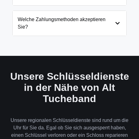
genauen Preis immer vorab am Telefon.
Notfällen wie eingesperrten Kindern oder laufenden
Gefahrenquellen auch schneller.
Wir arbeiten mit modernsten Öffnungstechniken
und öffnen Ihre Tür in 99% der Fälle
Welche Zahlungsmethoden akzeptieren
zerstörungsfrei. Nur in absoluten Ausnahmefällen,
Sie?
wenn keine andere Möglichkeit besteht, müssen wir
das Schloss aufbohren.
Wir akzeptieren neben Bargeld auch EC-Karte,
Kreditkarte und in bestimmten Fällen auch
Rechnung für Firmenkunden. Die Zahlung erfolgt
direkt nach der Dienstleistung vor Ort.
Unsere Schlüsseldienste
in der Nähe von Alt
Tucheband
Unsere regionalen Schlüsseldienste sind rund um die
Uhr für Sie da. Egal ob Sie sich ausgesperrt haben,
einen Schlüssel verloren oder ein Schloss reparieren