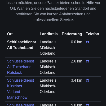
lassen möchten, unsere Partner bieten schnelle Hilfe vor
Ort. Wählen Sie den nächstgelegenen Standort und
profitieren Sie von kurzen Anfahrtszeiten und
professionellem Service.
Ort
Landkreis
Entfernung
Telefon
Schlüsseldienst
Landkreis
0.0 km
☎️
Alt Tucheband
Märkisch-
Oderland
Schlüsseldienst
Landkreis
2.6 km
☎️
Alt Tucheband
Märkisch-
Ratstock
Oderland
Schlüsseldienst
Landkreis
3.4 km
☎️
Küstriner
Märkisch-
Vorland
Oderland
Manschnow
Schlüsseldienst
Landkreis
5.0 km
☎️