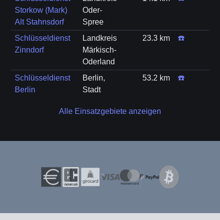
Storkow (Mark)
Oder-
Alt Stahnsdorf
Spree
Schlüsseldienst
Landkreis
23.3 km
☎️
Zinndorf
Märkisch-
Oderland
Schlüsseldienst
Berlin,
53.2 km
☎️
Berlin
Stadt
Alle Einsatzgebiete anzeigen