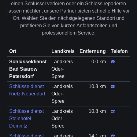
einen Schlüssel verloren oder ein Schloss reparieren
lassen möchten, unsere Partner bieten schnelle Hilfe vor
Ort. Wählen Sie den nächstgelegenen Standort und
profitieren Sie von kurzen Anfahrtszeiten und
professionellem Service.
Ort
Landkreis
Entfernung
Telefon
Schlüsseldienst
Landkreis
0.0 km
☎️
Bad Saarow
Oder-
Petersdorf
Spree
Schlüsseldienst
Landkreis
10.8 km
☎️
Rietz-Neuendorf
Oder-
Spree
Schlüsseldienst
Landkreis
10.8 km
☎️
Steinhöfel
Oder-
Demnitz
Spree
Schlüsseldienst
Landkreis
14.1 km
☎️