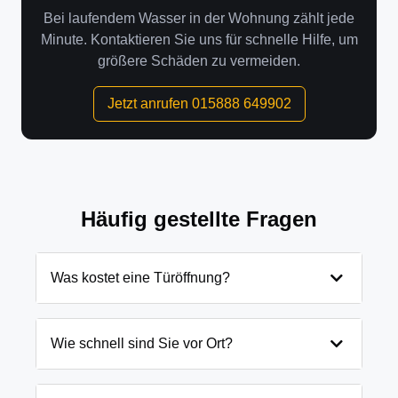
Bei laufendem Wasser in der Wohnung zählt jede
Minute. Kontaktieren Sie uns für schnelle Hilfe, um
größere Schäden zu vermeiden.
Jetzt anrufen 015888 649902
Häufig gestellte Fragen
Was kostet eine Türöffnung?
Die Kosten für eine Türöffnung in Bad
Schmiedeberg hängen von verschiedenen
Wie schnell sind Sie vor Ort?
Faktoren ab: Tageszeit, Art der Tür und
Schließanlage. Grundsätzlich beginnen unsere
In Bad Schmiedeberg und Umgebung sind wir in