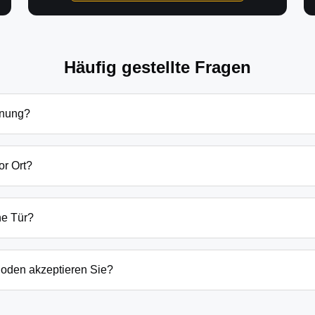
Häufig gestellte Fragen
fnung?
ffnung in Görlsdorf hängen von verschiedenen Faktoren ab: Tage
zlich beginnen unsere Preise bei 69€ tagsüber für einfache Tü
or Ort?
 immer vorab am Telefon.
g sind wir in der Regel innerhalb von 20-30 Minuten bei Ihnen.
der laufenden Gefahrenquellen auch schneller.
ne Tür?
ten Öffnungstechniken und öffnen Ihre Tür in 99% der Fälle zers
n, wenn keine andere Möglichkeit besteht, müssen wir das Sch
oden akzeptieren Sie?
argeld auch EC-Karte, Kreditkarte und in bestimmten Fällen a
g erfolgt direkt nach der Dienstleistung vor Ort.