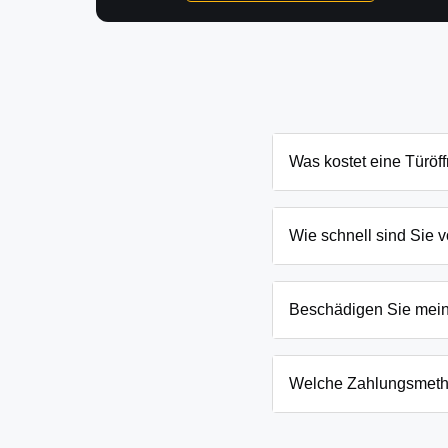
Was kostet eine Türöf
Die Kosten für eine Türö
Schließanlage. Grundsät
Wie schnell sind Sie v
Ihnen den genauen Preis
In Görlsdorf und Umgebun
eingesperrten Kindern o
Beschädigen Sie mei
Wir arbeiten mit moderns
absoluten Ausnahmefälle
Welche Zahlungsmeth
Wir akzeptieren neben B
Firmenkunden. Die Zahlun