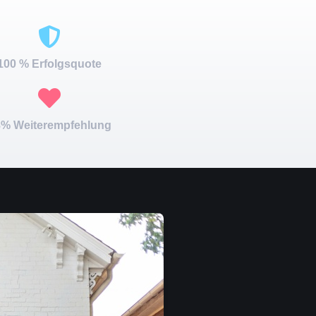
100 % Erfolgsquote
% Weiterempfehlung