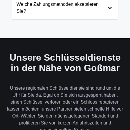
und öffnen Ihre Tür in 99% der Fälle
Welche Zahlungsmethoden akzeptieren
zerstörungsfrei. Nur in absoluten Ausnahmefällen,
Sie?
wenn keine andere Möglichkeit besteht, müssen wir
das Schloss aufbohren.
Wir akzeptieren neben Bargeld auch EC-Karte,
Kreditkarte und in bestimmten Fällen auch
Rechnung für Firmenkunden. Die Zahlung erfolgt
direkt nach der Dienstleistung vor Ort.
Unsere Schlüsseldienste
in der Nähe von Goßmar
Unsere regionalen Schlüsseldienste sind rund um die
Uhr für Sie da. Egal ob Sie sich ausgesperrt haben,
einen Schlüssel verloren oder ein Schloss reparieren
lassen möchten, unsere Partner bieten schnelle Hilfe vor
Ort. Wählen Sie den nächstgelegenen Standort und
profitieren Sie von kurzen Anfahrtszeiten und
professionellem Service.