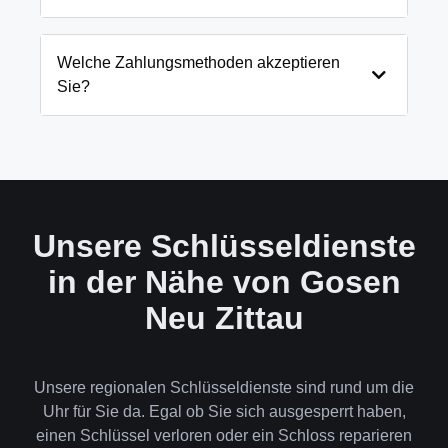
genauen Preis immer vorab am Telefon.
Notfällen wie eingesperrten Kindern oder laufenden
Gefahrenquellen auch schneller.
Wir arbeiten mit modernsten Öffnungstechniken
und öffnen Ihre Tür in 99% der Fälle
Welche Zahlungsmethoden akzeptieren
zerstörungsfrei. Nur in absoluten Ausnahmefällen,
Sie?
wenn keine andere Möglichkeit besteht, müssen wir
das Schloss aufbohren.
Wir akzeptieren neben Bargeld auch EC-Karte,
Kreditkarte und in bestimmten Fällen auch
Rechnung für Firmenkunden. Die Zahlung erfolgt
direkt nach der Dienstleistung vor Ort.
Unsere Schlüsseldienste
in der Nähe von Gosen
Neu Zittau
Unsere regionalen Schlüsseldienste sind rund um die
Uhr für Sie da. Egal ob Sie sich ausgesperrt haben,
einen Schlüssel verloren oder ein Schloss reparieren