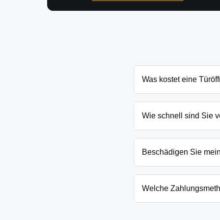
Was kostet eine Türöf
Die Kosten für eine Türö
und Schließanlage. Grun
Wie schnell sind Sie v
nennen Ihnen den genau
In Groß Kreutz und Umge
eingesperrten Kindern o
Beschädigen Sie mei
Wir arbeiten mit moderns
absoluten Ausnahmefälle
Welche Zahlungsmeth
Wir akzeptieren neben B
Firmenkunden. Die Zahlun