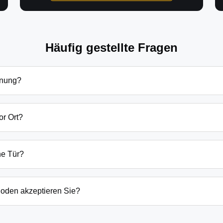
Häufig gestellte Fragen
fnung?
ffnung in Groß Kreutz hängen von verschiedenen Faktoren ab: T
dsätzlich beginnen unsere Preise bei 69€ tagsüber für einfach
or Ort?
en Preis immer vorab am Telefon.
bung sind wir in der Regel innerhalb von 20-30 Minuten bei Ihn
der laufenden Gefahrenquellen auch schneller.
ne Tür?
ten Öffnungstechniken und öffnen Ihre Tür in 99% der Fälle zers
n, wenn keine andere Möglichkeit besteht, müssen wir das Sch
oden akzeptieren Sie?
argeld auch EC-Karte, Kreditkarte und in bestimmten Fällen a
g erfolgt direkt nach der Dienstleistung vor Ort.