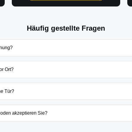
Häufig gestellte Fragen
fnung?
ffnung in Großthiemig hängen von verschiedenen Faktoren ab: T
dsätzlich beginnen unsere Preise bei 69€ tagsüber für einfach
or Ort?
en Preis immer vorab am Telefon.
bung sind wir in der Regel innerhalb von 20-30 Minuten bei Ihn
der laufenden Gefahrenquellen auch schneller.
ne Tür?
ten Öffnungstechniken und öffnen Ihre Tür in 99% der Fälle zers
n, wenn keine andere Möglichkeit besteht, müssen wir das Sch
oden akzeptieren Sie?
argeld auch EC-Karte, Kreditkarte und in bestimmten Fällen a
g erfolgt direkt nach der Dienstleistung vor Ort.