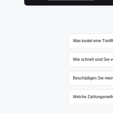
Was kostet eine Türöf
Die Kosten für eine Türö
und Schließanlage. Grun
Wie schnell sind Sie v
nennen Ihnen den genau
In Großthiemig und Umge
eingesperrten Kindern o
Beschädigen Sie mei
Wir arbeiten mit moderns
absoluten Ausnahmefälle
Welche Zahlungsmeth
Wir akzeptieren neben B
Firmenkunden. Die Zahlun