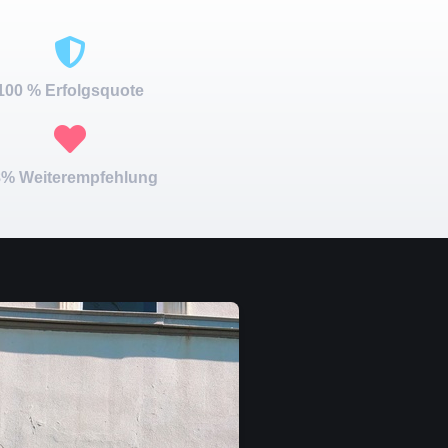
100 % Erfolgsquote
% Weiterempfehlung