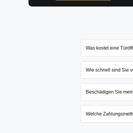
Was kostet eine Türöf
Die Kosten für eine Tür
Tür und Schließanlage. 
Wie schnell sind Sie v
nennen Ihnen den genau
In Heideblick Goßmar un
wie eingesperrten Kinde
Beschädigen Sie mei
Wir arbeiten mit moderns
absoluten Ausnahmefälle
Welche Zahlungsmeth
Wir akzeptieren neben B
Firmenkunden. Die Zahlun