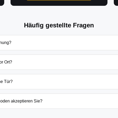
Häufig gestellte Fragen
fnung?
öffnung in Heideblick Goßmar hängen von verschiedenen Faktore
Grundsätzlich beginnen unsere Preise bei 69€ tagsüber für einf
or Ort?
en Preis immer vorab am Telefon.
d Umgebung sind wir in der Regel innerhalb von 20-30 Minuten 
rn oder laufenden Gefahrenquellen auch schneller.
ne Tür?
ten Öffnungstechniken und öffnen Ihre Tür in 99% der Fälle zers
n, wenn keine andere Möglichkeit besteht, müssen wir das Sch
oden akzeptieren Sie?
argeld auch EC-Karte, Kreditkarte und in bestimmten Fällen a
g erfolgt direkt nach der Dienstleistung vor Ort.