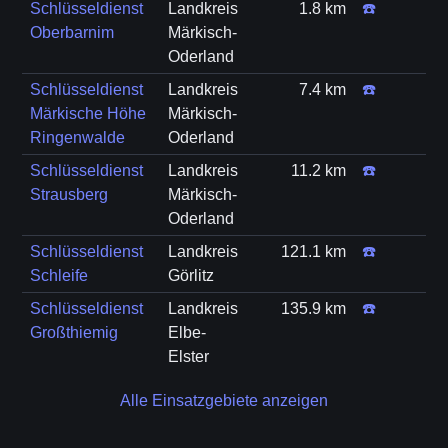
Schlüsseldienst
Landkreis
1.8 km
☎️
Oberbarnim
Märkisch-
Oderland
Schlüsseldienst
Landkreis
7.4 km
☎️
Märkische Höhe
Märkisch-
Ringenwalde
Oderland
Schlüsseldienst
Landkreis
11.2 km
☎️
Strausberg
Märkisch-
Oderland
Schlüsseldienst
Landkreis
121.1 km
☎️
Schleife
Görlitz
Schlüsseldienst
Landkreis
135.9 km
☎️
Großthiemig
Elbe-
Elster
Alle Einsatzgebiete anzeigen