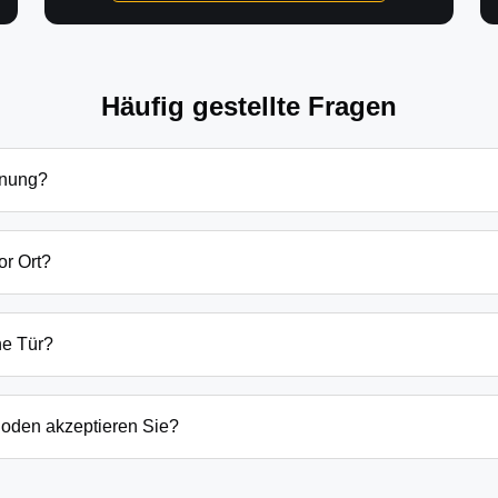
Häufig gestellte Fragen
fnung?
öffnung in Oberbarnim Grunow hängen von verschiedenen Faktore
Grundsätzlich beginnen unsere Preise bei 69€ tagsüber für einf
or Ort?
en Preis immer vorab am Telefon.
d Umgebung sind wir in der Regel innerhalb von 20-30 Minuten
rten Kindern oder laufenden Gefahrenquellen auch schneller.
ne Tür?
ten Öffnungstechniken und öffnen Ihre Tür in 99% der Fälle zers
n, wenn keine andere Möglichkeit besteht, müssen wir das Sch
oden akzeptieren Sie?
argeld auch EC-Karte, Kreditkarte und in bestimmten Fällen a
g erfolgt direkt nach der Dienstleistung vor Ort.