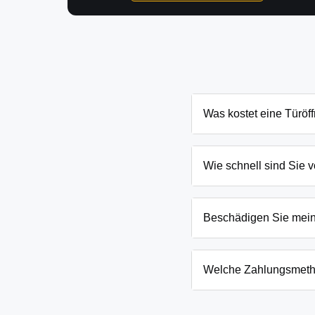
Was kostet eine Türöf
Die Kosten für eine Tür
Tür und Schließanlage. 
Wie schnell sind Sie v
nennen Ihnen den genau
In Oberbarnim Grunow un
Notfällen wie eingesper
Beschädigen Sie mei
Wir arbeiten mit moderns
absoluten Ausnahmefälle
Welche Zahlungsmeth
Wir akzeptieren neben B
Firmenkunden. Die Zahlun