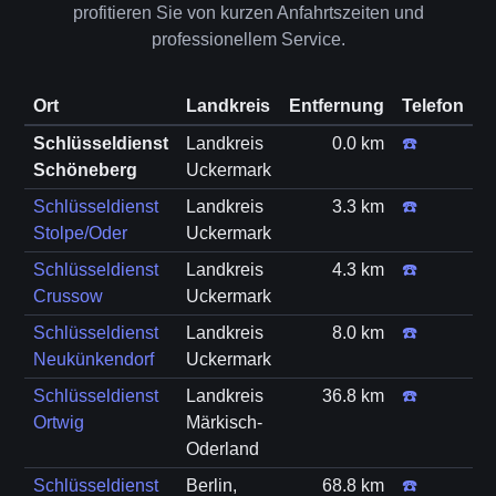
profitieren Sie von kurzen Anfahrtszeiten und
professionellem Service.
Ort
Landkreis
Entfernung
Telefon
Schlüsseldienst
Landkreis
0.0 km
☎️
Schöneberg
Uckermark
Schlüsseldienst
Landkreis
3.3 km
☎️
Stolpe/Oder
Uckermark
Schlüsseldienst
Landkreis
4.3 km
☎️
Crussow
Uckermark
Schlüsseldienst
Landkreis
8.0 km
☎️
Neukünkendorf
Uckermark
Schlüsseldienst
Landkreis
36.8 km
☎️
Ortwig
Märkisch-
Oderland
Schlüsseldienst
Berlin,
68.8 km
☎️