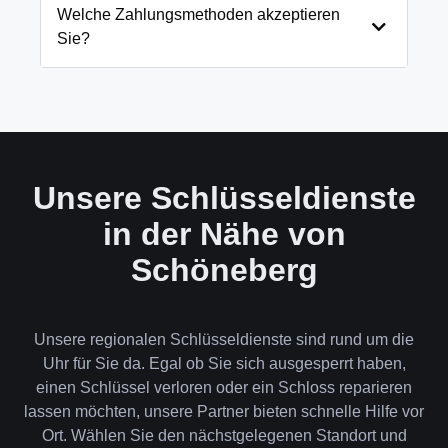
und öffnen Ihre Tür in 99% der Fälle
Welche Zahlungsmethoden akzeptieren
zerstörungsfrei. Nur in absoluten Ausnahmefällen,
Sie?
wenn keine andere Möglichkeit besteht, müssen wir
das Schloss aufbohren.
Wir akzeptieren neben Bargeld auch EC-Karte,
Kreditkarte und in bestimmten Fällen auch
Rechnung für Firmenkunden. Die Zahlung erfolgt
direkt nach der Dienstleistung vor Ort.
Unsere Schlüsseldienste
in der Nähe von
Schöneberg
Unsere regionalen Schlüsseldienste sind rund um die
Uhr für Sie da. Egal ob Sie sich ausgesperrt haben,
einen Schlüssel verloren oder ein Schloss reparieren
lassen möchten, unsere Partner bieten schnelle Hilfe vor
Ort. Wählen Sie den nächstgelegenen Standort und