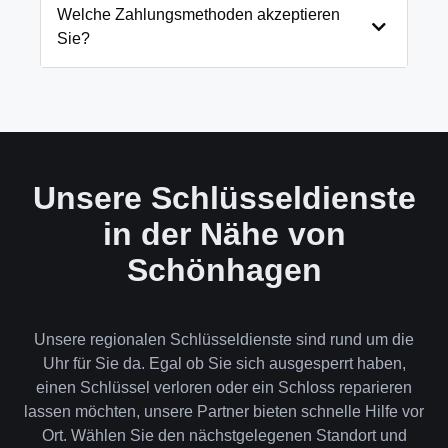
und öffnen Ihre Tür in 99% der Fälle
Welche Zahlungsmethoden akzeptieren
zerstörungsfrei. Nur in absoluten Ausnahmefällen,
Sie?
wenn keine andere Möglichkeit besteht, müssen wir
das Schloss aufbohren.
Wir akzeptieren neben Bargeld auch EC-Karte,
Kreditkarte und in bestimmten Fällen auch
Rechnung für Firmenkunden. Die Zahlung erfolgt
direkt nach der Dienstleistung vor Ort.
Unsere Schlüsseldienste
in der Nähe von
Schönhagen
Unsere regionalen Schlüsseldienste sind rund um die
Uhr für Sie da. Egal ob Sie sich ausgesperrt haben,
einen Schlüssel verloren oder ein Schloss reparieren
lassen möchten, unsere Partner bieten schnelle Hilfe vor
Ort. Wählen Sie den nächstgelegenen Standort und