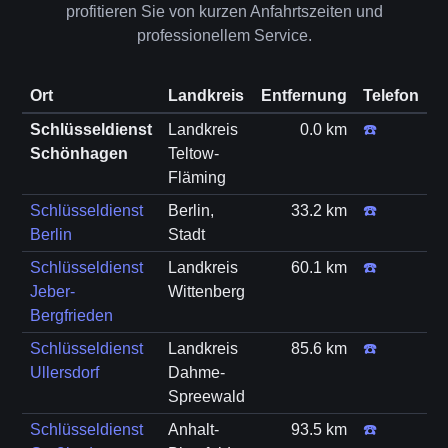
profitieren Sie von kurzen Anfahrtszeiten und
professionellem Service.
Ort
Landkreis
Entfernung
Telefon
Schlüsseldienst
Landkreis
0.0 km
☎️
Schönhagen
Teltow-
Fläming
Schlüsseldienst
Berlin,
33.2 km
☎️
Berlin
Stadt
Schlüsseldienst
Landkreis
60.1 km
☎️
Jeber-
Wittenberg
Bergfrieden
Schlüsseldienst
Landkreis
85.6 km
☎️
Ullersdorf
Dahme-
Spreewald
Schlüsseldienst
Anhalt-
93.5 km
☎️