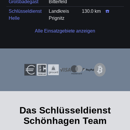
Großbadegast
Bitterfeld
Schlüsseldienst
Landkreis
130.0 km
☎️
Helle
Prignitz
Alle Einsatzgebiete anzeigen
Das Schlüsseldienst
Schönhagen Team