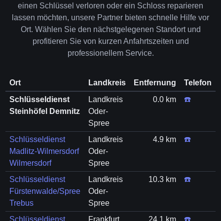
einen Schlüssel verloren oder ein Schloss reparieren
lassen möchten, unsere Partner bieten schnelle Hilfe vor
Ort. Wählen Sie den nächstgelegenen Standort und
profitieren Sie von kurzen Anfahrtszeiten und
professionellem Service.
Ort
Landkreis
Entfernung
Telefon
Schlüsseldienst
Landkreis
0.0 km
☎️
Steinhöfel Demnitz
Oder-
Spree
Schlüsseldienst
Landkreis
4.9 km
☎️
Madlitz-Wilmersdorf
Oder-
Wilmersdorf
Spree
Schlüsseldienst
Landkreis
10.3 km
☎️
Fürstenwalde/Spree
Oder-
Trebus
Spree
Schlüsseldienst
Frankfurt
24.1 km
☎️