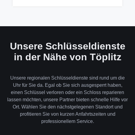
wenn keine andere Möglichkeit besteht, müssen wir
das Schloss aufbohren.
Wir akzeptieren neben Bargeld auch EC-Karte,
Kreditkarte und in bestimmten Fällen auch
Rechnung für Firmenkunden. Die Zahlung erfolgt
direkt nach der Dienstleistung vor Ort.
Unsere Schlüsseldienste
in der Nähe von Töplitz
Unsere regionalen Schlüsseldienste sind rund um die
Uhr für Sie da. Egal ob Sie sich ausgesperrt haben,
einen Schlüssel verloren oder ein Schloss reparieren
lassen möchten, unsere Partner bieten schnelle Hilfe vor
Ort. Wählen Sie den nächstgelegenen Standort und
profitieren Sie von kurzen Anfahrtszeiten und
professionellem Service.