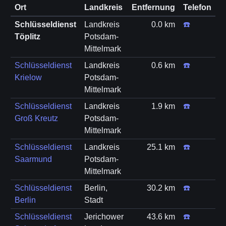
Ort
Landkreis
Entfernung
Telefon
Schlüsseldienst
Landkreis
0.0 km
☎️
Töplitz
Potsdam-
Mittelmark
Schlüsseldienst
Landkreis
0.6 km
☎️
Krielow
Potsdam-
Mittelmark
Schlüsseldienst
Landkreis
1.9 km
☎️
Groß Kreutz
Potsdam-
Mittelmark
Schlüsseldienst
Landkreis
25.1 km
☎️
Saarmund
Potsdam-
Mittelmark
Schlüsseldienst
Berlin,
30.2 km
☎️
Berlin
Stadt
Schlüsseldienst
Jerichower
43.6 km
☎️