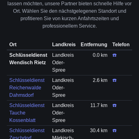
lassen möchten, unsere Partner bieten schnelle Hilfe vor
Ort. Wählen Sie den nächstgelegenen Standort und
profitieren Sie von kurzen Anfahrtszeiten und
professionellem Service.
Ort
Landkreis
Entfernung
Telefon
Schlüsseldienst
Landkreis
0.0 km
☎️
Wendisch Rietz
Oder-
Spree
Schlüsseldienst
Landkreis
2.6 km
☎️
Reichenwalde
Oder-
Dahmsdorf
Spree
Schlüsseldienst
Landkreis
11.7 km
☎️
Tauche
Oder-
Kossenblatt
Spree
Schlüsseldienst
Landkreis
30.4 km
☎️
Zeschdorf
Märkisch-