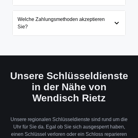
genauen Preis immer vorab am Telefon.
Notfällen wie eingesperrten Kindern oder laufenden
Gefahrenquellen auch schneller.
Wir arbeiten mit modernsten Öffnungstechniken
und öffnen Ihre Tür in 99% der Fälle
Welche Zahlungsmethoden akzeptieren
zerstörungsfrei. Nur in absoluten Ausnahmefällen,
Sie?
wenn keine andere Möglichkeit besteht, müssen wir
das Schloss aufbohren.
Wir akzeptieren neben Bargeld auch EC-Karte,
Kreditkarte und in bestimmten Fällen auch
Rechnung für Firmenkunden. Die Zahlung erfolgt
direkt nach der Dienstleistung vor Ort.
Unsere Schlüsseldienste
in der Nähe von
Wendisch Rietz
Unsere regionalen Schlüsseldienste sind rund um die
Uhr für Sie da. Egal ob Sie sich ausgesperrt haben,
einen Schlüssel verloren oder ein Schloss reparieren