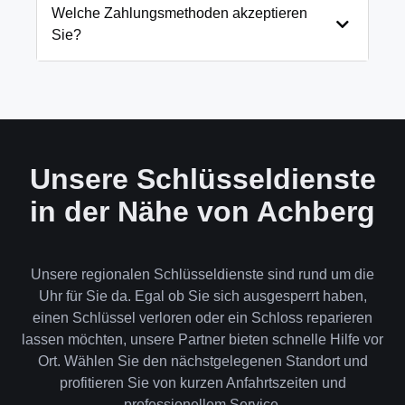
und öffnen Ihre Tür in 99% der Fälle
Welche Zahlungsmethoden akzeptieren
zerstörungsfrei. Nur in absoluten Ausnahmefällen,
Sie?
wenn keine andere Möglichkeit besteht, müssen wir
das Schloss aufbohren.
Wir akzeptieren neben Bargeld auch EC-Karte,
Kreditkarte und in bestimmten Fällen auch
Rechnung für Firmenkunden. Die Zahlung erfolgt
direkt nach der Dienstleistung vor Ort.
Unsere Schlüsseldienste
in der Nähe von Achberg
Unsere regionalen Schlüsseldienste sind rund um die
Uhr für Sie da. Egal ob Sie sich ausgesperrt haben,
einen Schlüssel verloren oder ein Schloss reparieren
lassen möchten, unsere Partner bieten schnelle Hilfe vor
Ort. Wählen Sie den nächstgelegenen Standort und
profitieren Sie von kurzen Anfahrtszeiten und
professionellem Service.