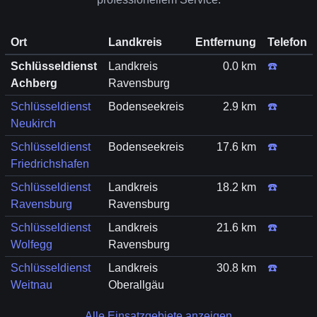
Ort
Landkreis
Entfernung
Telefon
Schlüsseldienst
Landkreis
0.0 km
☎️
Achberg
Ravensburg
Schlüsseldienst
Bodenseekreis
2.9 km
☎️
Neukirch
Schlüsseldienst
Bodenseekreis
17.6 km
☎️
Friedrichshafen
Schlüsseldienst
Landkreis
18.2 km
☎️
Ravensburg
Ravensburg
Schlüsseldienst
Landkreis
21.6 km
☎️
Wolfegg
Ravensburg
Schlüsseldienst
Landkreis
30.8 km
☎️
Weitnau
Oberallgäu
Alle Einsatzgebiete anzeigen