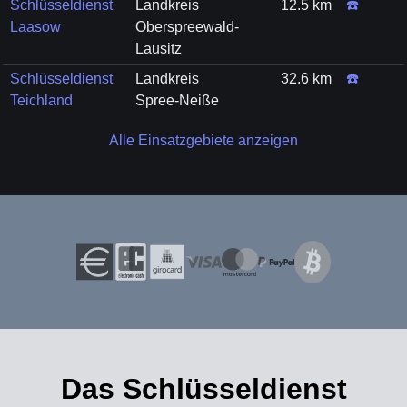
Schlüsseldienst
Landkreis
12.5 km
☎️
Laasow
Oberspreewald-
Lausitz
Schlüsseldienst
Landkreis
32.6 km
☎️
Teichland
Spree-Neiße
Alle Einsatzgebiete anzeigen
Das Schlüsseldienst