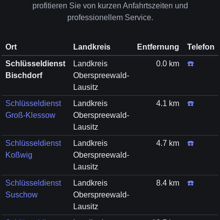
profitieren Sie von kurzen Anfahrtszeiten und
professionellem Service.
Ort
Landkreis
Entfernung
Telefon
Schlüsseldienst
Landkreis
0.0 km
☎️
Bischdorf
Oberspreewald-
Lausitz
Schlüsseldienst
Landkreis
4.1 km
☎️
Groß-Klessow
Oberspreewald-
Lausitz
Schlüsseldienst
Landkreis
4.7 km
☎️
Koßwig
Oberspreewald-
Lausitz
Schlüsseldienst
Landkreis
8.4 km
☎️
Suschow
Oberspreewald-
Lausitz