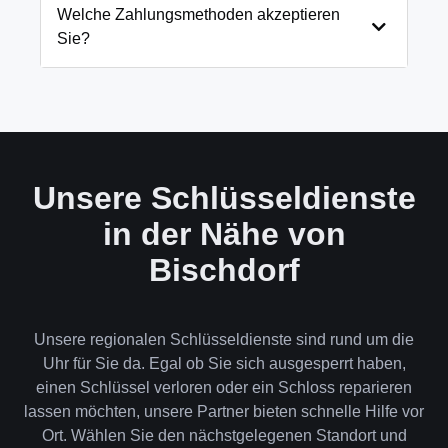
und öffnen Ihre Tür in 99% der Fälle
Welche Zahlungsmethoden akzeptieren
zerstörungsfrei. Nur in absoluten Ausnahmefällen,
Sie?
wenn keine andere Möglichkeit besteht, müssen wir
das Schloss aufbohren.
Wir akzeptieren neben Bargeld auch EC-Karte,
Kreditkarte und in bestimmten Fällen auch
Rechnung für Firmenkunden. Die Zahlung erfolgt
direkt nach der Dienstleistung vor Ort.
Unsere Schlüsseldienste
in der Nähe von
Bischdorf
Unsere regionalen Schlüsseldienste sind rund um die
Uhr für Sie da. Egal ob Sie sich ausgesperrt haben,
einen Schlüssel verloren oder ein Schloss reparieren
lassen möchten, unsere Partner bieten schnelle Hilfe vor
Ort. Wählen Sie den nächstgelegenen Standort und