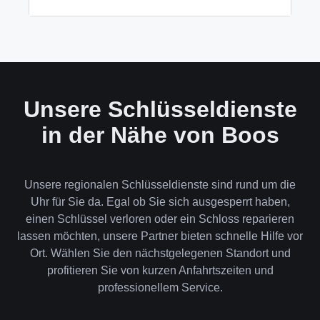
wenn keine andere Möglichkeit besteht, müssen wir
das Schloss aufbohren.
Wir akzeptieren neben Bargeld auch EC-Karte,
Kreditkarte und in bestimmten Fällen auch
Rechnung für Firmenkunden. Die Zahlung erfolgt
direkt nach der Dienstleistung vor Ort.
Unsere Schlüsseldienste
in der Nähe von Boos
Unsere regionalen Schlüsseldienste sind rund um die
Uhr für Sie da. Egal ob Sie sich ausgesperrt haben,
einen Schlüssel verloren oder ein Schloss reparieren
lassen möchten, unsere Partner bieten schnelle Hilfe vor
Ort. Wählen Sie den nächstgelegenen Standort und
profitieren Sie von kurzen Anfahrtszeiten und
professionellem Service.