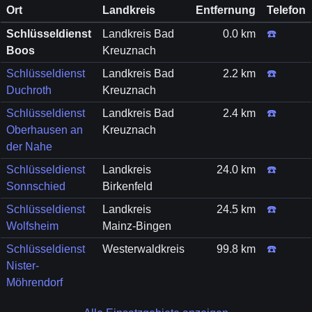
Ort
Landkreis
Entfernung
Telefon
Schlüsseldienst
Landkreis Bad
0.0 km
☎️
Boos
Kreuznach
Schlüsseldienst
Landkreis Bad
2.2 km
☎️
Duchroth
Kreuznach
Schlüsseldienst
Landkreis Bad
2.4 km
☎️
Oberhausen an
Kreuznach
der Nahe
Schlüsseldienst
Landkreis
24.0 km
☎️
Sonnschied
Birkenfeld
Schlüsseldienst
Landkreis
24.5 km
☎️
Wolfsheim
Mainz-Bingen
Schlüsseldienst
Westerwaldkreis
99.8 km
☎️
Nister-
Möhrendorf