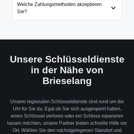
und öffnen Ihre Tür in 99% der Fälle
Welche Zahlungsmethoden akzeptieren
zerstörungsfrei. Nur in absoluten Ausnahmefällen,
Sie?
wenn keine andere Möglichkeit besteht, müssen wir
das Schloss aufbohren.
Wir akzeptieren neben Bargeld auch EC-Karte,
Kreditkarte und in bestimmten Fällen auch
Rechnung für Firmenkunden. Die Zahlung erfolgt
direkt nach der Dienstleistung vor Ort.
Unsere Schlüsseldienste
in der Nähe von
Brieselang
Unsere regionalen Schlüsseldienste sind rund um die
Uhr für Sie da. Egal ob Sie sich ausgesperrt haben,
einen Schlüssel verloren oder ein Schloss reparieren
lassen möchten, unsere Partner bieten schnelle Hilfe vor
Ort. Wählen Sie den nächstgelegenen Standort und