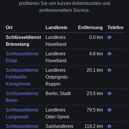
profitieren Sie von kurzen Anfahrtszeiten und
professionellem Service.
Ort
Landkreis
Entfernung
Telefon
Schlüsseldienst
Landkreis
0.0 km
☎️
Brieselang
Havelland
Schlüsseldienst
Landkreis
4.6 km
☎️
Elstal
Havelland
Schlüsseldienst
Landkreis
20.1 km
☎️
Fehrbellin
Ostprignitz-
Königshorst
Ruppin
Schlüsseldienst
Berlin, Stadt
23.5 km
☎️
Berlin
Schlüsseldienst
Landkreis
79.5 km
☎️
Langewahl
Oder-Spree
Schlüsseldienst
Salzlandkreis
119.2 km
☎️