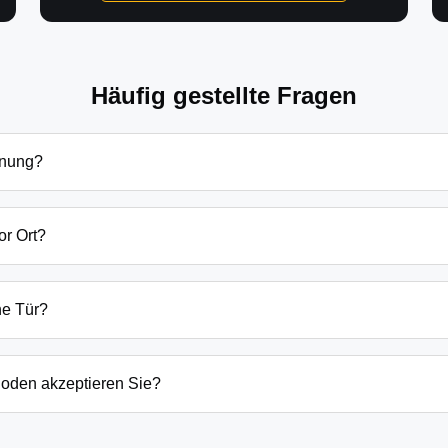
Häufig gestellte Fragen
fnung?
öffnung in Dannenreich hängen von verschiedenen Faktoren ab: T
dsätzlich beginnen unsere Preise bei 69€ tagsüber für einfach
or Ort?
en Preis immer vorab am Telefon.
bung sind wir in der Regel innerhalb von 20-30 Minuten bei Ih
der laufenden Gefahrenquellen auch schneller.
ne Tür?
ten Öffnungstechniken und öffnen Ihre Tür in 99% der Fälle zers
n, wenn keine andere Möglichkeit besteht, müssen wir das Sch
oden akzeptieren Sie?
argeld auch EC-Karte, Kreditkarte und in bestimmten Fällen a
g erfolgt direkt nach der Dienstleistung vor Ort.