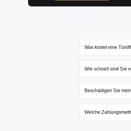
Was kostet eine Türöf
Die Kosten für eine Tür
und Schließanlage. Grun
Wie schnell sind Sie v
nennen Ihnen den genau
In Dannenreich und Umge
eingesperrten Kindern o
Beschädigen Sie mei
Wir arbeiten mit moderns
absoluten Ausnahmefälle
Welche Zahlungsmeth
Wir akzeptieren neben B
Firmenkunden. Die Zahlun