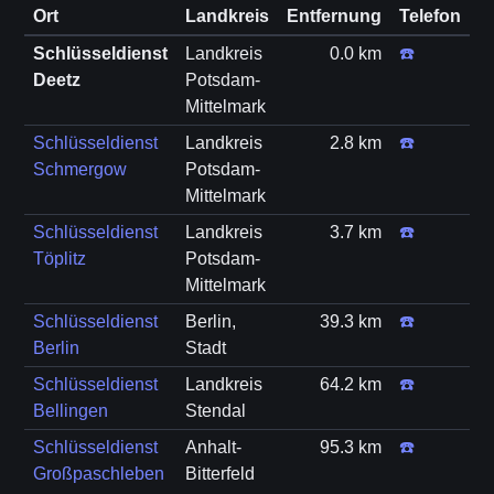
Ort
Landkreis
Entfernung
Telefon
Schlüsseldienst
Landkreis
0.0 km
☎️
Deetz
Potsdam-
Mittelmark
Schlüsseldienst
Landkreis
2.8 km
☎️
Schmergow
Potsdam-
Mittelmark
Schlüsseldienst
Landkreis
3.7 km
☎️
Töplitz
Potsdam-
Mittelmark
Schlüsseldienst
Berlin,
39.3 km
☎️
Berlin
Stadt
Schlüsseldienst
Landkreis
64.2 km
☎️
Bellingen
Stendal
Schlüsseldienst
Anhalt-
95.3 km
☎️
Großpaschleben
Bitterfeld