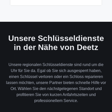
wenn keine andere Möglichkeit besteht, müssen wir
das Schloss aufbohren.
Wir akzeptieren neben Bargeld auch EC-Karte,
Kreditkarte und in bestimmten Fällen auch
Rechnung für Firmenkunden. Die Zahlung erfolgt
direkt nach der Dienstleistung vor Ort.
Unsere Schlüsseldienste
in der Nähe von Deetz
Unsere regionalen Schlüsseldienste sind rund um die
Uhr für Sie da. Egal ob Sie sich ausgesperrt haben,
einen Schlüssel verloren oder ein Schloss reparieren
lassen möchten, unsere Partner bieten schnelle Hilfe vor
Ort. Wählen Sie den nächstgelegenen Standort und
profitieren Sie von kurzen Anfahrtszeiten und
professionellem Service.