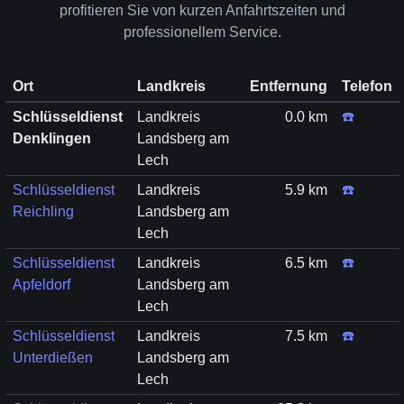
profitieren Sie von kurzen Anfahrtszeiten und
professionellem Service.
Ort
Landkreis
Entfernung
Telefon
Schlüsseldienst
Landkreis
0.0 km
☎️
Denklingen
Landsberg am
Lech
Schlüsseldienst
Landkreis
5.9 km
☎️
Reichling
Landsberg am
Lech
Schlüsseldienst
Landkreis
6.5 km
☎️
Apfeldorf
Landsberg am
Lech
Schlüsseldienst
Landkreis
7.5 km
☎️
Unterdießen
Landsberg am
Lech