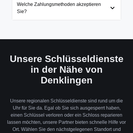
und öffnen Ihre Tür in 99% der Fälle
Welche Zahlungsmethoden akzeptieren
zerstörungsfrei. Nur in absoluten Ausnahmefällen,
Sie?
wenn keine andere Möglichkeit besteht, müssen wir
das Schloss aufbohren.
Wir akzeptieren neben Bargeld auch EC-Karte,
Kreditkarte und in bestimmten Fällen auch
Rechnung für Firmenkunden. Die Zahlung erfolgt
direkt nach der Dienstleistung vor Ort.
Unsere Schlüsseldienste
in der Nähe von
Denklingen
Unsere regionalen Schlüsseldienste sind rund um die
Uhr für Sie da. Egal ob Sie sich ausgesperrt haben,
einen Schlüssel verloren oder ein Schloss reparieren
lassen möchten, unsere Partner bieten schnelle Hilfe vor
Ort. Wählen Sie den nächstgelegenen Standort und