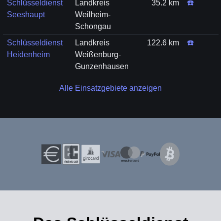
Schlüsseldienst
Landkreis
35.2 km
☎️
Seeshaupt
Weilheim-
Schongau
Schlüsseldienst
Landkreis
122.6 km
☎️
Heidenheim
Weißenburg-
Gunzenhausen
Alle Einsatzgebiete anzeigen