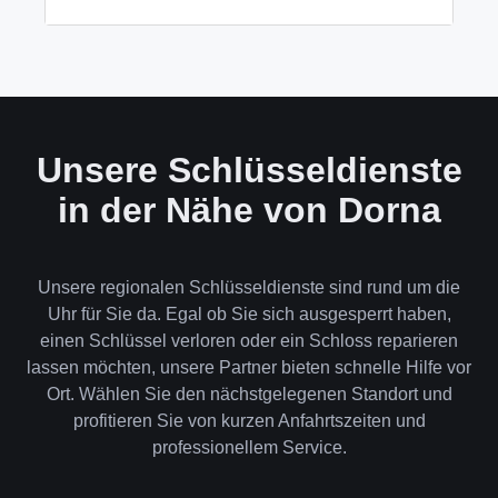
wenn keine andere Möglichkeit besteht, müssen wir
das Schloss aufbohren.
Wir akzeptieren neben Bargeld auch EC-Karte,
Kreditkarte und in bestimmten Fällen auch
Rechnung für Firmenkunden. Die Zahlung erfolgt
direkt nach der Dienstleistung vor Ort.
Unsere Schlüsseldienste
in der Nähe von Dorna
Unsere regionalen Schlüsseldienste sind rund um die
Uhr für Sie da. Egal ob Sie sich ausgesperrt haben,
einen Schlüssel verloren oder ein Schloss reparieren
lassen möchten, unsere Partner bieten schnelle Hilfe vor
Ort. Wählen Sie den nächstgelegenen Standort und
profitieren Sie von kurzen Anfahrtszeiten und
professionellem Service.