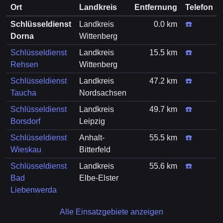
Ort
Landkreis
Entfernung
Telefon
Schlüsseldienst
Landkreis
0.0 km
☎️
Dorna
Wittenberg
Schlüsseldienst
Landkreis
15.5 km
☎️
Rehsen
Wittenberg
Schlüsseldienst
Landkreis
47.2 km
☎️
Taucha
Nordsachsen
Schlüsseldienst
Landkreis
49.7 km
☎️
Borsdorf
Leipzig
Schlüsseldienst
Anhalt-
55.5 km
☎️
Wieskau
Bitterfeld
Schlüsseldienst
Landkreis
55.6 km
☎️
Bad
Elbe-Elster
Liebenwerda
Alle Einsatzgebiete anzeigen