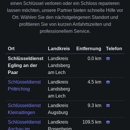
einen Schlüssel verloren oder ein Schloss reparieren
lassen möchten, unsere Partner bieten schnelle Hilfe vor
Ort. Wählen Sie den nächstgelegenen Standort und
profitieren Sie von kurzen Anfahrtszeiten und
professionellem Service.
Ort
Landkreis
Entfernung
Telefon
Schlüsseldienst
Landkreis
0.0 km
☎️
Egling an der
Landsberg
Paar
am Lech
Schlüsseldienst
Landkreis
4.5 km
☎️
Prittriching
Landsberg
am Lech
Schlüsseldienst
Landkreis
9.3 km
☎️
Kleinaitingen
Augsburg
Schlüsseldienst
Landkreis
109.5 km
☎️
Aschau im
Rosenheim