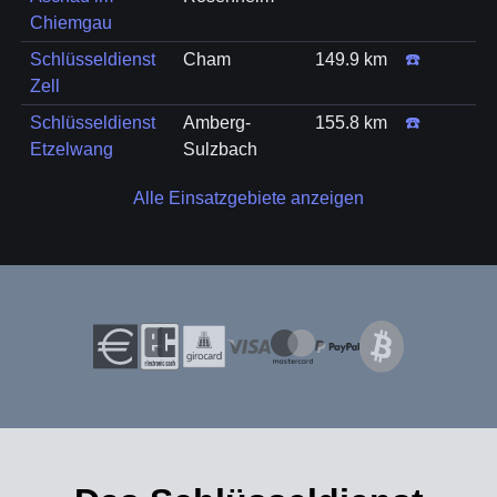
Chiemgau
Schlüsseldienst
Cham
149.9 km
☎️
Zell
Schlüsseldienst
Amberg-
155.8 km
☎️
Etzelwang
Sulzbach
Alle Einsatzgebiete anzeigen