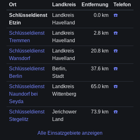
Ort
Landkreis
Entfernung
Telefon
Schlüsseldienst
Landkreis
0.0 km
☎️
Etzin
Havelland
Schlüsseldienst
Landkreis
2.8 km
☎️
Tremmen
Havelland
Schlüsseldienst
Landkreis
20.8 km
☎️
Wansdorf
Havelland
Schlüsseldienst
Berlin,
37.6 km
☎️
Berlin
Stadt
Schlüsseldienst
Landkreis
65.0 km
☎️
Naundorf bei
Wittenberg
Seyda
Schlüsseldienst
Jerichower
73.9 km
☎️
Stegelitz
Land
Alle Einsatzgebiete anzeigen