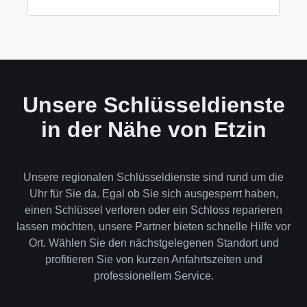
wenn keine andere Möglichkeit besteht, müssen wir
das Schloss aufbohren.
Wir akzeptieren neben Bargeld auch EC-Karte,
Kreditkarte und in bestimmten Fällen auch
Rechnung für Firmenkunden. Die Zahlung erfolgt
direkt nach der Dienstleistung vor Ort.
Unsere Schlüsseldienste
in der Nähe von Etzin
Unsere regionalen Schlüsseldienste sind rund um die
Uhr für Sie da. Egal ob Sie sich ausgesperrt haben,
einen Schlüssel verloren oder ein Schloss reparieren
lassen möchten, unsere Partner bieten schnelle Hilfe vor
Ort. Wählen Sie den nächstgelegenen Standort und
profitieren Sie von kurzen Anfahrtszeiten und
professionellem Service.