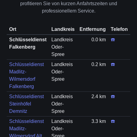
profitieren Sie von kurzen Anfahrtszeiten und
professionellem Service.
Ort
Landkreis
Entfernung
Telefon
Schlüsseldienst
Landkreis
0.0 km
☎️
Falkenberg
Oder-
Spree
Schlüsseldienst
Landkreis
0.2 km
☎️
Madlitz-
Oder-
Wilmersdorf
Spree
Falkenberg
Schlüsseldienst
Landkreis
2.4 km
☎️
Steinhöfel
Oder-
Demnitz
Spree
Schlüsseldienst
Landkreis
3.3 km
☎️
Madlitz-
Oder-
Wilmersdorf Alt
Spree