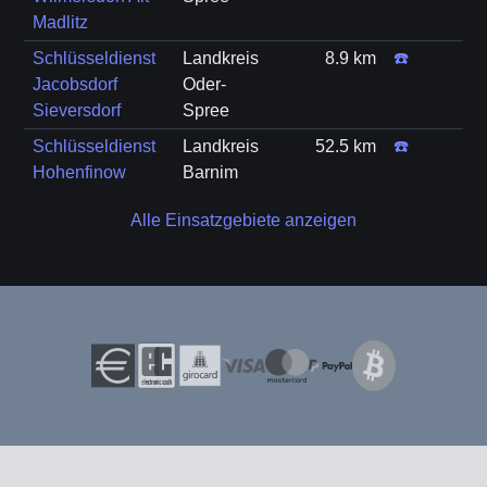
Madlitz
Schlüsseldienst
Landkreis
8.9 km
☎️
Jacobsdorf
Oder-
Sieversdorf
Spree
Schlüsseldienst
Landkreis
52.5 km
☎️
Hohenfinow
Barnim
Alle Einsatzgebiete anzeigen