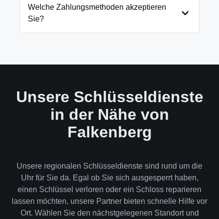
und öffnen Ihre Tür in 99% der Fälle
Welche Zahlungsmethoden akzeptieren
zerstörungsfrei. Nur in absoluten Ausnahmefällen,
Sie?
wenn keine andere Möglichkeit besteht, müssen wir
das Schloss aufbohren.
Wir akzeptieren neben Bargeld auch EC-Karte,
Kreditkarte und in bestimmten Fällen auch
Rechnung für Firmenkunden. Die Zahlung erfolgt
direkt nach der Dienstleistung vor Ort.
Unsere Schlüsseldienste
in der Nähe von
Falkenberg
Unsere regionalen Schlüsseldienste sind rund um die
Uhr für Sie da. Egal ob Sie sich ausgesperrt haben,
einen Schlüssel verloren oder ein Schloss reparieren
lassen möchten, unsere Partner bieten schnelle Hilfe vor
Ort. Wählen Sie den nächstgelegenen Standort und