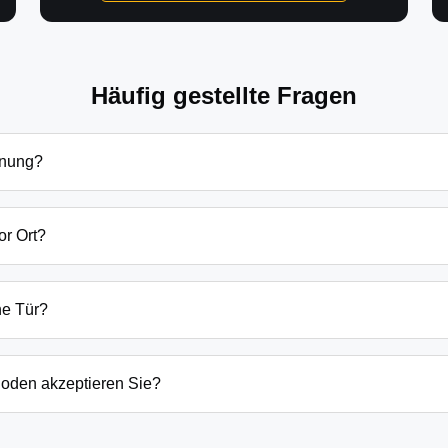
Häufig gestellte Fragen
fnung?
ffnung in Falkenrehde hängen von verschiedenen Faktoren ab: T
dsätzlich beginnen unsere Preise bei 69€ tagsüber für einfach
or Ort?
en Preis immer vorab am Telefon.
bung sind wir in der Regel innerhalb von 20-30 Minuten bei Ih
der laufenden Gefahrenquellen auch schneller.
ne Tür?
ten Öffnungstechniken und öffnen Ihre Tür in 99% der Fälle zers
n, wenn keine andere Möglichkeit besteht, müssen wir das Sch
oden akzeptieren Sie?
argeld auch EC-Karte, Kreditkarte und in bestimmten Fällen a
g erfolgt direkt nach der Dienstleistung vor Ort.