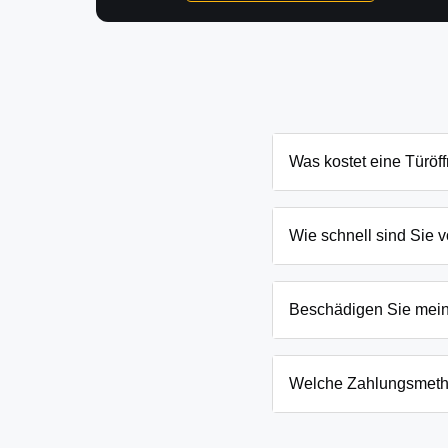
Was kostet eine Türöf
Die Kosten für eine Türö
und Schließanlage. Grun
Wie schnell sind Sie v
nennen Ihnen den genau
In Falkenrehde und Umge
eingesperrten Kindern o
Beschädigen Sie mei
Wir arbeiten mit moderns
absoluten Ausnahmefälle
Welche Zahlungsmeth
Wir akzeptieren neben B
Firmenkunden. Die Zahlun