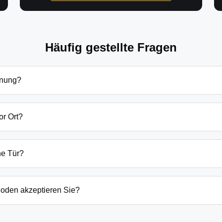
Häufig gestellte Fragen
fnung?
ffnung in Freren hängen von verschiedenen Faktoren ab: Tagesze
zlich beginnen unsere Preise bei 69€ tagsüber für einfache Tü
or Ort?
 immer vorab am Telefon.
ind wir in der Regel innerhalb von 20-30 Minuten bei Ihnen. B
der laufenden Gefahrenquellen auch schneller.
ne Tür?
ten Öffnungstechniken und öffnen Ihre Tür in 99% der Fälle zers
n, wenn keine andere Möglichkeit besteht, müssen wir das Sch
oden akzeptieren Sie?
argeld auch EC-Karte, Kreditkarte und in bestimmten Fällen a
g erfolgt direkt nach der Dienstleistung vor Ort.