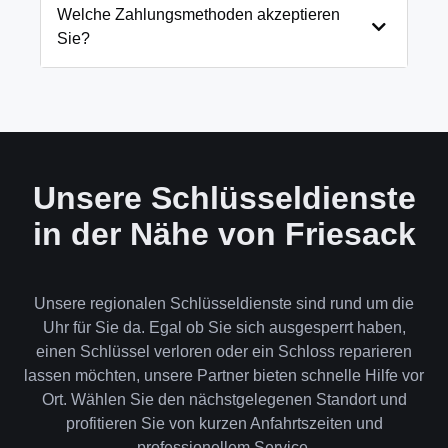
und öffnen Ihre Tür in 99% der Fälle
Welche Zahlungsmethoden akzeptieren
zerstörungsfrei. Nur in absoluten Ausnahmefällen,
Sie?
wenn keine andere Möglichkeit besteht, müssen wir
das Schloss aufbohren.
Wir akzeptieren neben Bargeld auch EC-Karte,
Kreditkarte und in bestimmten Fällen auch
Rechnung für Firmenkunden. Die Zahlung erfolgt
direkt nach der Dienstleistung vor Ort.
Unsere Schlüsseldienste
in der Nähe von Friesack
Unsere regionalen Schlüsseldienste sind rund um die
Uhr für Sie da. Egal ob Sie sich ausgesperrt haben,
einen Schlüssel verloren oder ein Schloss reparieren
lassen möchten, unsere Partner bieten schnelle Hilfe vor
Ort. Wählen Sie den nächstgelegenen Standort und
profitieren Sie von kurzen Anfahrtszeiten und
professionellem Service.