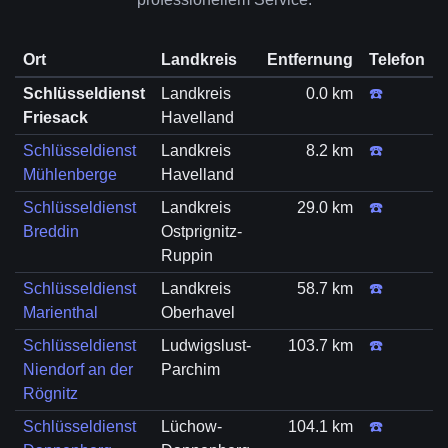
Ort
Landkreis
Entfernung
Telefon
Schlüsseldienst
Landkreis
0.0 km
☎️
Friesack
Havelland
Schlüsseldienst
Landkreis
8.2 km
☎️
Mühlenberge
Havelland
Schlüsseldienst
Landkreis
29.0 km
☎️
Breddin
Ostprignitz-
Ruppin
Schlüsseldienst
Landkreis
58.7 km
☎️
Marienthal
Oberhavel
Schlüsseldienst
Ludwigslust-
103.7 km
☎️
Niendorf an der
Parchim
Rögnitz
Schlüsseldienst
Lüchow-
104.1 km
☎️