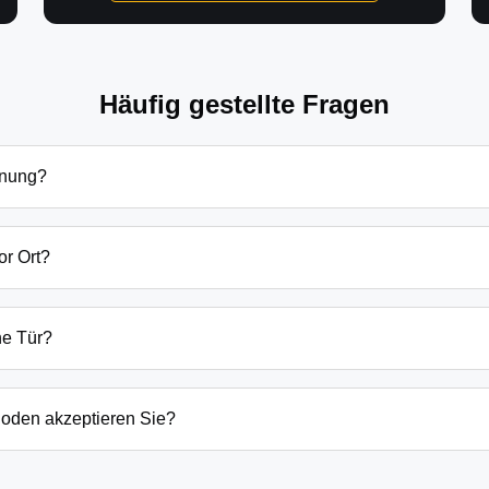
Häufig gestellte Fragen
fnung?
öffnung in Heideeck hängen von verschiedenen Faktoren ab: Tage
zlich beginnen unsere Preise bei 69€ tagsüber für einfache Tü
or Ort?
 immer vorab am Telefon.
g sind wir in der Regel innerhalb von 20-30 Minuten bei Ihnen
der laufenden Gefahrenquellen auch schneller.
ne Tür?
ten Öffnungstechniken und öffnen Ihre Tür in 99% der Fälle zers
n, wenn keine andere Möglichkeit besteht, müssen wir das Sch
oden akzeptieren Sie?
argeld auch EC-Karte, Kreditkarte und in bestimmten Fällen a
g erfolgt direkt nach der Dienstleistung vor Ort.