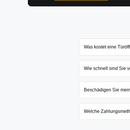
Was kostet eine Türöf
Die Kosten für eine Tür
Schließanlage. Grundsät
Wie schnell sind Sie v
Ihnen den genauen Preis
In Heideeck und Umgebun
eingesperrten Kindern o
Beschädigen Sie mei
Wir arbeiten mit moderns
absoluten Ausnahmefälle
Welche Zahlungsmeth
Wir akzeptieren neben B
Firmenkunden. Die Zahlun