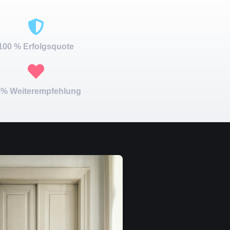
100 % Erfolgsquote
% Weiterempfehlung