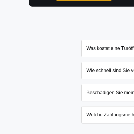
Was kostet eine Türöf
Die Kosten für eine Türö
Schließanlage. Grundsät
Wie schnell sind Sie v
Ihnen den genauen Preis
In Jagsal und Umgebung s
eingesperrten Kindern o
Beschädigen Sie mei
Wir arbeiten mit moderns
absoluten Ausnahmefälle
Welche Zahlungsmeth
Wir akzeptieren neben B
Firmenkunden. Die Zahlun