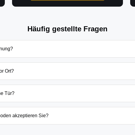
Häufig gestellte Fragen
fnung?
ffnung in Jagsal hängen von verschiedenen Faktoren ab: Tagesze
zlich beginnen unsere Preise bei 69€ tagsüber für einfache Tü
or Ort?
 immer vorab am Telefon.
ind wir in der Regel innerhalb von 20-30 Minuten bei Ihnen. B
der laufenden Gefahrenquellen auch schneller.
ne Tür?
ten Öffnungstechniken und öffnen Ihre Tür in 99% der Fälle zers
n, wenn keine andere Möglichkeit besteht, müssen wir das Sch
oden akzeptieren Sie?
argeld auch EC-Karte, Kreditkarte und in bestimmten Fällen a
g erfolgt direkt nach der Dienstleistung vor Ort.