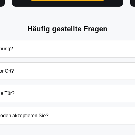
Häufig gestellte Fragen
fnung?
ffnung in Karlskron hängen von verschiedenen Faktoren ab: Tage
zlich beginnen unsere Preise bei 69€ tagsüber für einfache Tü
or Ort?
 immer vorab am Telefon.
g sind wir in der Regel innerhalb von 20-30 Minuten bei Ihnen
der laufenden Gefahrenquellen auch schneller.
ne Tür?
ten Öffnungstechniken und öffnen Ihre Tür in 99% der Fälle zers
n, wenn keine andere Möglichkeit besteht, müssen wir das Sch
oden akzeptieren Sie?
argeld auch EC-Karte, Kreditkarte und in bestimmten Fällen a
g erfolgt direkt nach der Dienstleistung vor Ort.