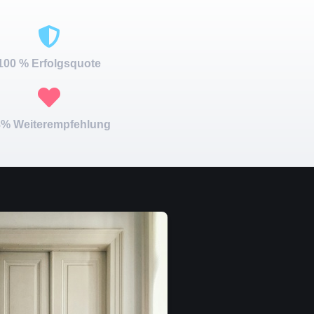
100 % Erfolgsquote
% Weiterempfehlung