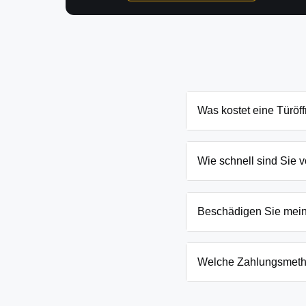
Was kostet eine Türöf
Die Kosten für eine Türö
Schließanlage. Grundsät
Wie schnell sind Sie v
Ihnen den genauen Preis
In Karlskron und Umgebun
eingesperrten Kindern o
Beschädigen Sie mei
Wir arbeiten mit moderns
absoluten Ausnahmefälle
Welche Zahlungsmeth
Wir akzeptieren neben B
Firmenkunden. Die Zahlun