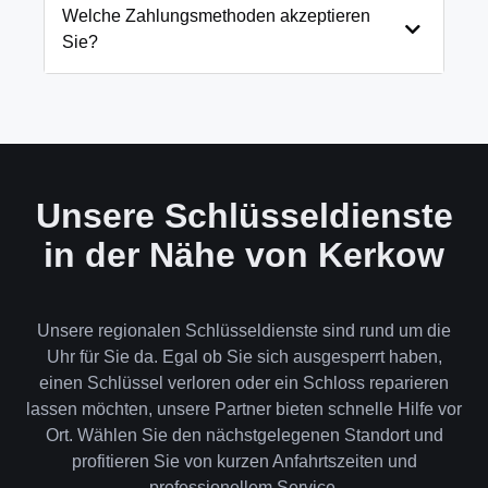
und öffnen Ihre Tür in 99% der Fälle
Welche Zahlungsmethoden akzeptieren
zerstörungsfrei. Nur in absoluten Ausnahmefällen,
Sie?
wenn keine andere Möglichkeit besteht, müssen wir
das Schloss aufbohren.
Wir akzeptieren neben Bargeld auch EC-Karte,
Kreditkarte und in bestimmten Fällen auch
Rechnung für Firmenkunden. Die Zahlung erfolgt
direkt nach der Dienstleistung vor Ort.
Unsere Schlüsseldienste
in der Nähe von Kerkow
Unsere regionalen Schlüsseldienste sind rund um die
Uhr für Sie da. Egal ob Sie sich ausgesperrt haben,
einen Schlüssel verloren oder ein Schloss reparieren
lassen möchten, unsere Partner bieten schnelle Hilfe vor
Ort. Wählen Sie den nächstgelegenen Standort und
profitieren Sie von kurzen Anfahrtszeiten und
professionellem Service.