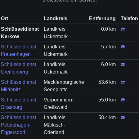
Ort
Landkreis
Entfernung
Telefon
Schlüsseldienst
Landkreis
0.0 km
☎️
Kerkow
Uckermark
Schlüsseldienst
Landkreis
5.7 km
☎️
Frauenhagen
Uckermark
Schlüsseldienst
Landkreis
6.0 km
☎️
Greiffenberg
Uckermark
Schlüsseldienst
Mecklenburgische
53.6 km
☎️
Mildenitz
Seenplatte
Schlüsseldienst
Vorpommern-
55.0 km
☎️
Strasburg
Greifswald
Schlüsseldienst
Landkreis
58.4 km
☎️
Petershagen-
Märkisch-
Eggersdorf
Oderland