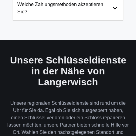
und öffnen Ihre Tür in 99% der Fälle
Welche Zahlungsmethoden akzeptieren
zerstörungsfrei. Nur in absoluten Ausnahmefällen,
Sie?
wenn keine andere Möglichkeit besteht, müssen wir
das Schloss aufbohren.
Wir akzeptieren neben Bargeld auch EC-Karte,
Kreditkarte und in bestimmten Fällen auch
Rechnung für Firmenkunden. Die Zahlung erfolgt
direkt nach der Dienstleistung vor Ort.
Unsere Schlüsseldienste
in der Nähe von
Langerwisch
Unsere regionalen Schlüsseldienste sind rund um die
Uhr für Sie da. Egal ob Sie sich ausgesperrt haben,
einen Schlüssel verloren oder ein Schloss reparieren
lassen möchten, unsere Partner bieten schnelle Hilfe vor
Ort. Wählen Sie den nächstgelegenen Standort und