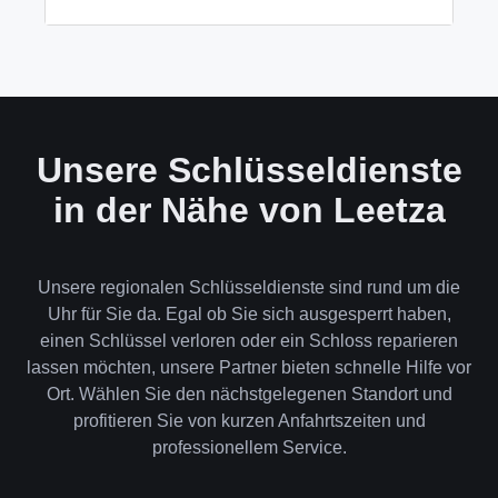
wenn keine andere Möglichkeit besteht, müssen wir
das Schloss aufbohren.
Wir akzeptieren neben Bargeld auch EC-Karte,
Kreditkarte und in bestimmten Fällen auch
Rechnung für Firmenkunden. Die Zahlung erfolgt
direkt nach der Dienstleistung vor Ort.
Unsere Schlüsseldienste
in der Nähe von Leetza
Unsere regionalen Schlüsseldienste sind rund um die
Uhr für Sie da. Egal ob Sie sich ausgesperrt haben,
einen Schlüssel verloren oder ein Schloss reparieren
lassen möchten, unsere Partner bieten schnelle Hilfe vor
Ort. Wählen Sie den nächstgelegenen Standort und
profitieren Sie von kurzen Anfahrtszeiten und
professionellem Service.