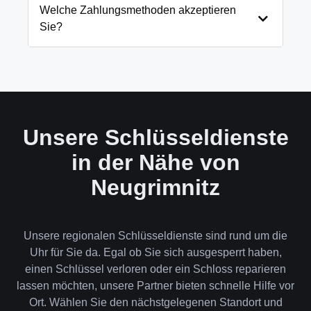
und öffnen Ihre Tür in 99% der Fälle
Welche Zahlungsmethoden akzeptieren
zerstörungsfrei. Nur in absoluten Ausnahmefällen,
Sie?
wenn keine andere Möglichkeit besteht, müssen wir
das Schloss aufbohren.
Wir akzeptieren neben Bargeld auch EC-Karte,
Kreditkarte und in bestimmten Fällen auch
Rechnung für Firmenkunden. Die Zahlung erfolgt
direkt nach der Dienstleistung vor Ort.
Unsere Schlüsseldienste
in der Nähe von
Neugrimnitz
Unsere regionalen Schlüsseldienste sind rund um die
Uhr für Sie da. Egal ob Sie sich ausgesperrt haben,
einen Schlüssel verloren oder ein Schloss reparieren
lassen möchten, unsere Partner bieten schnelle Hilfe vor
Ort. Wählen Sie den nächstgelegenen Standort und