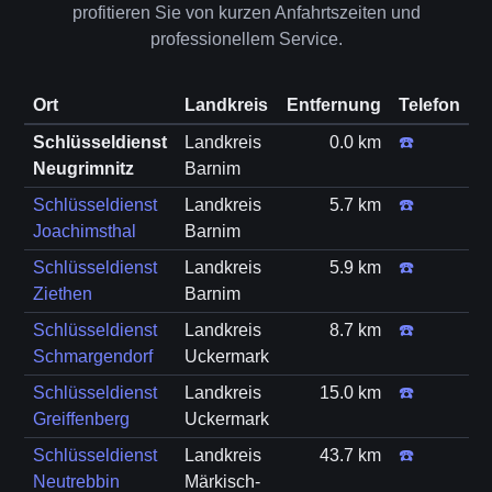
profitieren Sie von kurzen Anfahrtszeiten und
professionellem Service.
Ort
Landkreis
Entfernung
Telefon
Schlüsseldienst
Landkreis
0.0 km
☎️
Neugrimnitz
Barnim
Schlüsseldienst
Landkreis
5.7 km
☎️
Joachimsthal
Barnim
Schlüsseldienst
Landkreis
5.9 km
☎️
Ziethen
Barnim
Schlüsseldienst
Landkreis
8.7 km
☎️
Schmargendorf
Uckermark
Schlüsseldienst
Landkreis
15.0 km
☎️
Greiffenberg
Uckermark
Schlüsseldienst
Landkreis
43.7 km
☎️
Neutrebbin
Märkisch-