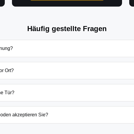
Häufig gestellte Fragen
fnung?
ffnung in Obersöchering hängen von verschiedenen Faktoren ab:
dsätzlich beginnen unsere Preise bei 69€ tagsüber für einfach
or Ort?
en Preis immer vorab am Telefon.
gebung sind wir in der Regel innerhalb von 20-30 Minuten bei 
der laufenden Gefahrenquellen auch schneller.
ne Tür?
ten Öffnungstechniken und öffnen Ihre Tür in 99% der Fälle zers
n, wenn keine andere Möglichkeit besteht, müssen wir das Sch
oden akzeptieren Sie?
argeld auch EC-Karte, Kreditkarte und in bestimmten Fällen a
g erfolgt direkt nach der Dienstleistung vor Ort.