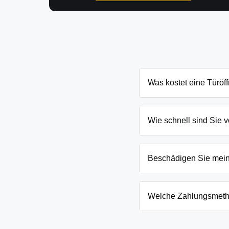
Was kostet eine Türöf
Die Kosten für eine Türö
und Schließanlage. Grun
Wie schnell sind Sie v
nennen Ihnen den genau
In Obersöchering und Um
eingesperrten Kindern o
Beschädigen Sie mei
Wir arbeiten mit moderns
absoluten Ausnahmefälle
Welche Zahlungsmeth
Wir akzeptieren neben B
Firmenkunden. Die Zahlun