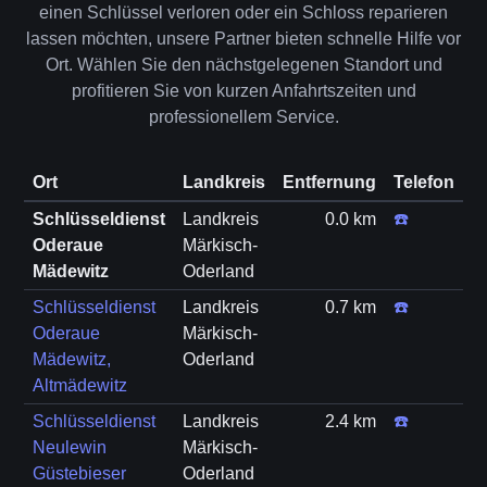
einen Schlüssel verloren oder ein Schloss reparieren
lassen möchten, unsere Partner bieten schnelle Hilfe vor
Ort. Wählen Sie den nächstgelegenen Standort und
profitieren Sie von kurzen Anfahrtszeiten und
professionellem Service.
Ort
Landkreis
Entfernung
Telefon
Schlüsseldienst
Landkreis
0.0 km
☎️
Oderaue
Märkisch-
Mädewitz
Oderland
Schlüsseldienst
Landkreis
0.7 km
☎️
Oderaue
Märkisch-
Mädewitz,
Oderland
Altmädewitz
Schlüsseldienst
Landkreis
2.4 km
☎️
Neulewin
Märkisch-
Güstebieser
Oderland