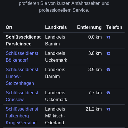
profitieren Sie von kurzen Anfahrtszeiten und
professionellem Service.
Ort
Landkreis
Entfernung
Telefon
Schlüsseldienst
Landkreis
0.0 km
☎️
Parsteinsee
Barnim
Schlüsseldienst
Landkreis
3.8 km
☎️
Bölkendorf
Uckermark
Schlüsseldienst
Landkreis
3.9 km
☎️
Lunow-
Barnim
Stolzenhagen
Schlüsseldienst
Landkreis
7.7 km
☎️
Crussow
Uckermark
Schlüsseldienst
Landkreis
21.2 km
☎️
Falkenberg
Märkisch-
Kruge/Gersdorf
Oderland