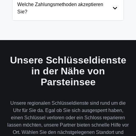
und öffnen Ihre Tür in 99% der Fälle
Welche Zahlungsmethoden akzeptieren
zerstörungsfrei. Nur in absoluten Ausnahmefällen,
Sie?
wenn keine andere Möglichkeit besteht, müssen wir
das Schloss aufbohren.
Wir akzeptieren neben Bargeld auch EC-Karte,
Kreditkarte und in bestimmten Fällen auch
Rechnung für Firmenkunden. Die Zahlung erfolgt
direkt nach der Dienstleistung vor Ort.
Unsere Schlüsseldienste
in der Nähe von
Parsteinsee
Unsere regionalen Schlüsseldienste sind rund um die
Uhr für Sie da. Egal ob Sie sich ausgesperrt haben,
einen Schlüssel verloren oder ein Schloss reparieren
lassen möchten, unsere Partner bieten schnelle Hilfe vor
Ort. Wählen Sie den nächstgelegenen Standort und