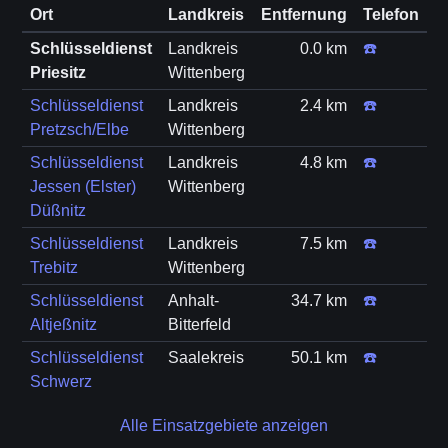
Ort
Landkreis
Entfernung
Telefon
Schlüsseldienst
Landkreis
0.0 km
☎️
Priesitz
Wittenberg
Schlüsseldienst
Landkreis
2.4 km
☎️
Pretzsch/Elbe
Wittenberg
Schlüsseldienst
Landkreis
4.8 km
☎️
Jessen (Elster)
Wittenberg
Düßnitz
Schlüsseldienst
Landkreis
7.5 km
☎️
Trebitz
Wittenberg
Schlüsseldienst
Anhalt-
34.7 km
☎️
Altjeßnitz
Bitterfeld
Schlüsseldienst
Saalekreis
50.1 km
☎️
Schwerz
Alle Einsatzgebiete anzeigen