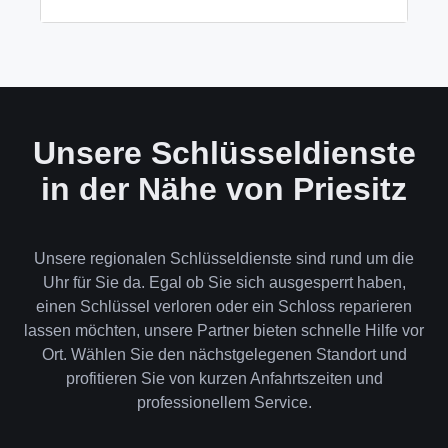
wenn keine andere Möglichkeit besteht, müssen wir
das Schloss aufbohren.
Wir akzeptieren neben Bargeld auch EC-Karte,
Kreditkarte und in bestimmten Fällen auch
Rechnung für Firmenkunden. Die Zahlung erfolgt
direkt nach der Dienstleistung vor Ort.
Unsere Schlüsseldienste
in der Nähe von Priesitz
Unsere regionalen Schlüsseldienste sind rund um die
Uhr für Sie da. Egal ob Sie sich ausgesperrt haben,
einen Schlüssel verloren oder ein Schloss reparieren
lassen möchten, unsere Partner bieten schnelle Hilfe vor
Ort. Wählen Sie den nächstgelegenen Standort und
profitieren Sie von kurzen Anfahrtszeiten und
professionellem Service.