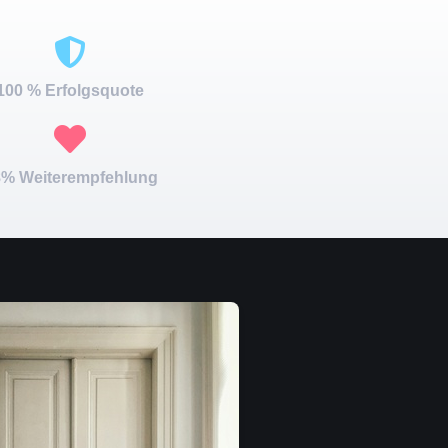
100 % Erfolgsquote
% Weiterempfehlung