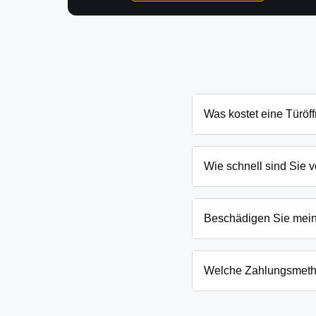
Was kostet eine Türöf
Die Kosten für eine Tür
und Schließanlage. Grun
Wie schnell sind Sie v
nennen Ihnen den genau
In Ragow-Merz und Umgeb
eingesperrten Kindern o
Beschädigen Sie mei
Wir arbeiten mit moderns
absoluten Ausnahmefälle
Welche Zahlungsmeth
Wir akzeptieren neben B
Firmenkunden. Die Zahlun