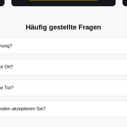
Häufig gestellte Fragen
fnung?
öffnung in Ragow-Merz hängen von verschiedenen Faktoren ab: T
dsätzlich beginnen unsere Preise bei 69€ tagsüber für einfach
or Ort?
en Preis immer vorab am Telefon.
ung sind wir in der Regel innerhalb von 20-30 Minuten bei Ihn
der laufenden Gefahrenquellen auch schneller.
ne Tür?
ten Öffnungstechniken und öffnen Ihre Tür in 99% der Fälle zers
n, wenn keine andere Möglichkeit besteht, müssen wir das Sch
oden akzeptieren Sie?
argeld auch EC-Karte, Kreditkarte und in bestimmten Fällen a
g erfolgt direkt nach der Dienstleistung vor Ort.