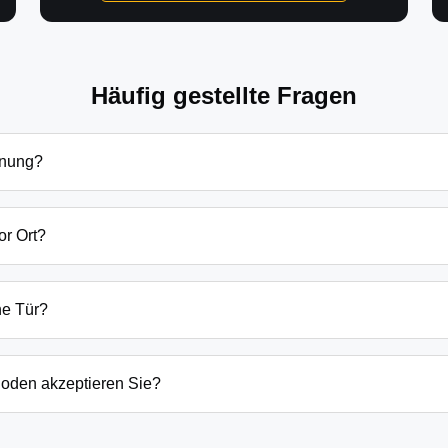
Häufig gestellte Fragen
fnung?
ffnung in Reitwein hängen von verschiedenen Faktoren ab: Tage
zlich beginnen unsere Preise bei 69€ tagsüber für einfache Tü
or Ort?
 immer vorab am Telefon.
 sind wir in der Regel innerhalb von 20-30 Minuten bei Ihnen.
der laufenden Gefahrenquellen auch schneller.
ne Tür?
ten Öffnungstechniken und öffnen Ihre Tür in 99% der Fälle zers
n, wenn keine andere Möglichkeit besteht, müssen wir das Sch
oden akzeptieren Sie?
argeld auch EC-Karte, Kreditkarte und in bestimmten Fällen a
g erfolgt direkt nach der Dienstleistung vor Ort.