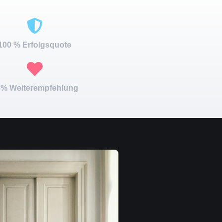
100 % Erfolgsquote
% Weiterempfehlung