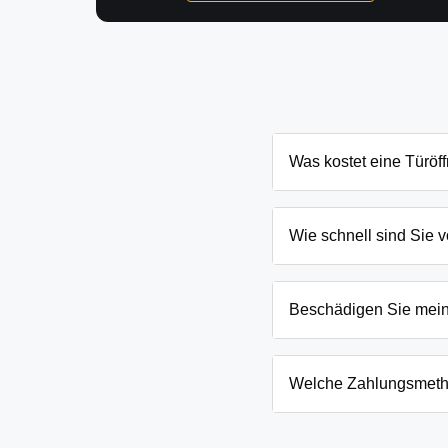
Was kostet eine Türöf
Die Kosten für eine Türö
Schließanlage. Grundsät
Wie schnell sind Sie v
Ihnen den genauen Preis
In Reitwein und Umgebung
eingesperrten Kindern o
Beschädigen Sie mei
Wir arbeiten mit moderns
absoluten Ausnahmefälle
Welche Zahlungsmeth
Wir akzeptieren neben B
Firmenkunden. Die Zahlun