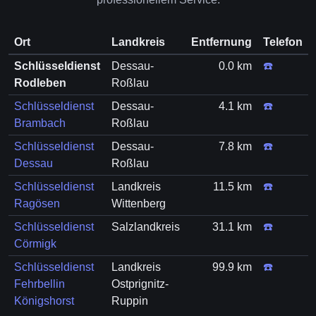
Ort
Landkreis
Entfernung
Telefon
Schlüsseldienst
Dessau-
0.0 km
☎️
Rodleben
Roßlau
Schlüsseldienst
Dessau-
4.1 km
☎️
Brambach
Roßlau
Schlüsseldienst
Dessau-
7.8 km
☎️
Dessau
Roßlau
Schlüsseldienst
Landkreis
11.5 km
☎️
Ragösen
Wittenberg
Schlüsseldienst
Salzlandkreis
31.1 km
☎️
Cörmigk
Schlüsseldienst
Landkreis
99.9 km
☎️
Fehrbellin
Ostprignitz-
Königshorst
Ruppin