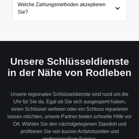
und öffnen Ihre Tür in 99% der Fälle
Welche Zahlungsmethoden akzeptieren
zerstörungsfrei. Nur in absoluten Ausnahmefällen,
Sie?
wenn keine andere Möglichkeit besteht, müssen wir
das Schloss aufbohren.
Wir akzeptieren neben Bargeld auch EC-Karte,
Kreditkarte und in bestimmten Fällen auch
Rechnung für Firmenkunden. Die Zahlung erfolgt
direkt nach der Dienstleistung vor Ort.
Unsere Schlüsseldienste
in der Nähe von Rodleben
Unsere regionalen Schlüsseldienste sind rund um die
Uhr für Sie da. Egal ob Sie sich ausgesperrt haben,
einen Schlüssel verloren oder ein Schloss reparieren
lassen möchten, unsere Partner bieten schnelle Hilfe vor
Ort. Wählen Sie den nächstgelegenen Standort und
profitieren Sie von kurzen Anfahrtszeiten und
professionellem Service.