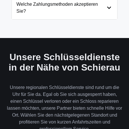
und öffnen Ihre Tür in 99% der Fälle
Welche Zahlungsmethoden akzeptieren
zerstörungsfrei. Nur in absoluten Ausnahmefällen,
Sie?
wenn keine andere Möglichkeit besteht, müssen wir
das Schloss aufbohren.
Wir akzeptieren neben Bargeld auch EC-Karte,
Kreditkarte und in bestimmten Fällen auch
Rechnung für Firmenkunden. Die Zahlung erfolgt
direkt nach der Dienstleistung vor Ort.
Unsere Schlüsseldienste
in der Nähe von Schierau
Unsere regionalen Schlüsseldienste sind rund um die
Uhr für Sie da. Egal ob Sie sich ausgesperrt haben,
einen Schlüssel verloren oder ein Schloss reparieren
lassen möchten, unsere Partner bieten schnelle Hilfe vor
Ort. Wählen Sie den nächstgelegenen Standort und
profitieren Sie von kurzen Anfahrtszeiten und
professionellem Service.