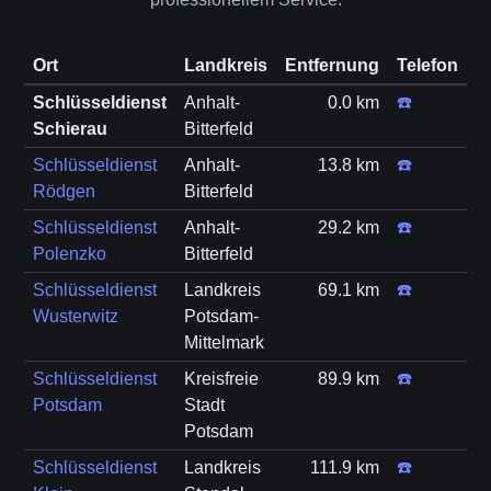
Ort
Landkreis
Entfernung
Telefon
Schlüsseldienst
Anhalt-
0.0 km
☎️
Schierau
Bitterfeld
Schlüsseldienst
Anhalt-
13.8 km
☎️
Rödgen
Bitterfeld
Schlüsseldienst
Anhalt-
29.2 km
☎️
Polenzko
Bitterfeld
Schlüsseldienst
Landkreis
69.1 km
☎️
Wusterwitz
Potsdam-
Mittelmark
Schlüsseldienst
Kreisfreie
89.9 km
☎️
Potsdam
Stadt
Potsdam
Schlüsseldienst
Landkreis
111.9 km
☎️