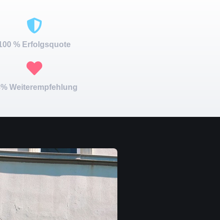
100 % Erfolgsquote
% Weiterempfehlung