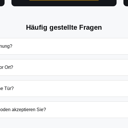
Häufig gestellte Fragen
fnung?
öffnung in Schuhlen-Wiese hängen von verschiedenen Faktoren a
Grundsätzlich beginnen unsere Preise bei 69€ tagsüber für einf
or Ort?
en Preis immer vorab am Telefon.
mgebung sind wir in der Regel innerhalb von 20-30 Minuten bei
rn oder laufenden Gefahrenquellen auch schneller.
ne Tür?
ten Öffnungstechniken und öffnen Ihre Tür in 99% der Fälle zers
n, wenn keine andere Möglichkeit besteht, müssen wir das Sch
oden akzeptieren Sie?
argeld auch EC-Karte, Kreditkarte und in bestimmten Fällen a
g erfolgt direkt nach der Dienstleistung vor Ort.