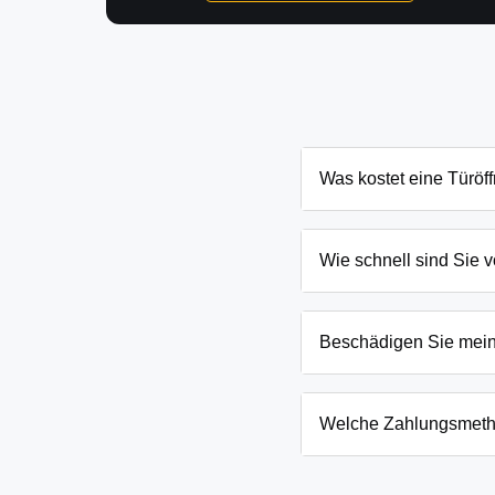
Was kostet eine Türöf
Die Kosten für eine Tür
Tür und Schließanlage. 
Wie schnell sind Sie v
nennen Ihnen den genau
In Schuhlen-Wiese und U
wie eingesperrten Kinde
Beschädigen Sie mei
Wir arbeiten mit moderns
absoluten Ausnahmefälle
Welche Zahlungsmeth
Wir akzeptieren neben B
Firmenkunden. Die Zahlun