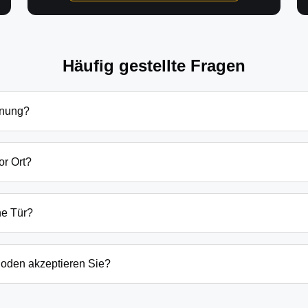
Häufig gestellte Fragen
fnung?
ffnung in Seeblick hängen von verschiedenen Faktoren ab: Tages
zlich beginnen unsere Preise bei 69€ tagsüber für einfache Tü
or Ort?
 immer vorab am Telefon.
 sind wir in der Regel innerhalb von 20-30 Minuten bei Ihnen.
der laufenden Gefahrenquellen auch schneller.
ne Tür?
ten Öffnungstechniken und öffnen Ihre Tür in 99% der Fälle zers
n, wenn keine andere Möglichkeit besteht, müssen wir das Sch
oden akzeptieren Sie?
argeld auch EC-Karte, Kreditkarte und in bestimmten Fällen a
g erfolgt direkt nach der Dienstleistung vor Ort.