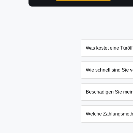
Was kostet eine Türöf
Die Kosten für eine Türö
Schließanlage. Grundsät
Wie schnell sind Sie v
Ihnen den genauen Preis
In Seeblick und Umgebung
eingesperrten Kindern o
Beschädigen Sie mei
Wir arbeiten mit moderns
absoluten Ausnahmefälle
Welche Zahlungsmeth
Wir akzeptieren neben B
Firmenkunden. Die Zahlun