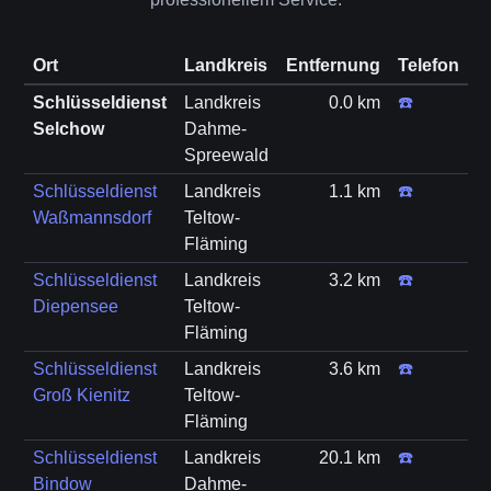
Ort
Landkreis
Entfernung
Telefon
Schlüsseldienst
Landkreis
0.0 km
☎️
Selchow
Dahme-
Spreewald
Schlüsseldienst
Landkreis
1.1 km
☎️
Waßmannsdorf
Teltow-
Fläming
Schlüsseldienst
Landkreis
3.2 km
☎️
Diepensee
Teltow-
Fläming
Schlüsseldienst
Landkreis
3.6 km
☎️
Groß Kienitz
Teltow-
Fläming
Schlüsseldienst
Landkreis
20.1 km
☎️
Bindow
Dahme-