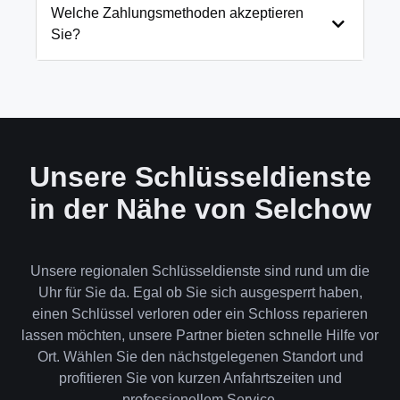
und öffnen Ihre Tür in 99% der Fälle
Welche Zahlungsmethoden akzeptieren
zerstörungsfrei. Nur in absoluten Ausnahmefällen,
Sie?
wenn keine andere Möglichkeit besteht, müssen wir
das Schloss aufbohren.
Wir akzeptieren neben Bargeld auch EC-Karte,
Kreditkarte und in bestimmten Fällen auch
Rechnung für Firmenkunden. Die Zahlung erfolgt
direkt nach der Dienstleistung vor Ort.
Unsere Schlüsseldienste
in der Nähe von Selchow
Unsere regionalen Schlüsseldienste sind rund um die
Uhr für Sie da. Egal ob Sie sich ausgesperrt haben,
einen Schlüssel verloren oder ein Schloss reparieren
lassen möchten, unsere Partner bieten schnelle Hilfe vor
Ort. Wählen Sie den nächstgelegenen Standort und
profitieren Sie von kurzen Anfahrtszeiten und
professionellem Service.