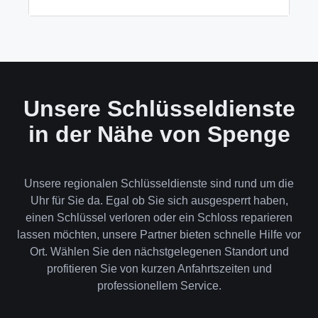
wenn keine andere Möglichkeit besteht, müssen wir
das Schloss aufbohren.
Wir akzeptieren neben Bargeld auch EC-Karte,
Kreditkarte und in bestimmten Fällen auch
Rechnung für Firmenkunden. Die Zahlung erfolgt
direkt nach der Dienstleistung vor Ort.
Unsere Schlüsseldienste
in der Nähe von Spenge
Unsere regionalen Schlüsseldienste sind rund um die
Uhr für Sie da. Egal ob Sie sich ausgesperrt haben,
einen Schlüssel verloren oder ein Schloss reparieren
lassen möchten, unsere Partner bieten schnelle Hilfe vor
Ort. Wählen Sie den nächstgelegenen Standort und
profitieren Sie von kurzen Anfahrtszeiten und
professionellem Service.