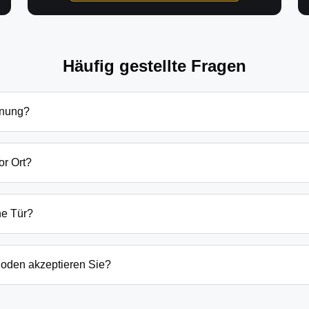
Häufig gestellte Fragen
fnung?
öffnung in Spreenhagen hängen von verschiedenen Faktoren ab: 
dsätzlich beginnen unsere Preise bei 69€ tagsüber für einfach
or Ort?
en Preis immer vorab am Telefon.
bung sind wir in der Regel innerhalb von 20-30 Minuten bei Ih
der laufenden Gefahrenquellen auch schneller.
ne Tür?
ten Öffnungstechniken und öffnen Ihre Tür in 99% der Fälle zers
n, wenn keine andere Möglichkeit besteht, müssen wir das Sch
oden akzeptieren Sie?
argeld auch EC-Karte, Kreditkarte und in bestimmten Fällen a
g erfolgt direkt nach der Dienstleistung vor Ort.