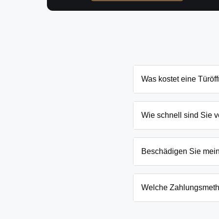
Was kostet eine Türöf
Die Kosten für eine Tür
und Schließanlage. Grun
Wie schnell sind Sie v
nennen Ihnen den genau
In Spreenhagen und Umge
eingesperrten Kindern o
Beschädigen Sie mei
Wir arbeiten mit moderns
absoluten Ausnahmefälle
Welche Zahlungsmeth
Wir akzeptieren neben B
Firmenkunden. Die Zahlun